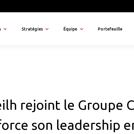
s
Stratégies
Équipe
Portefeuille
lh rejoint le Groupe 
force son leadership e