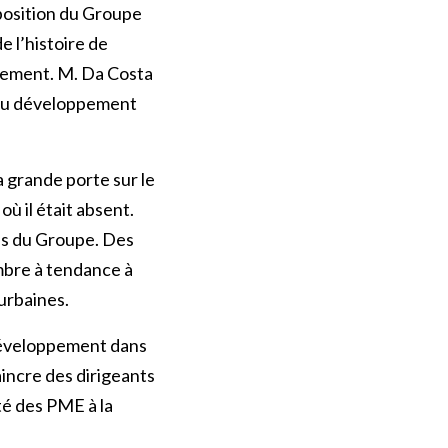
oposition du Groupe
 l’histoire de
ppement. M. Da Costa
é du développement
a grande porte sur le
ù il était absent.
és du Groupe. Des
mbre à tendance à
urbaines.
 développement dans
incre des dirigeants
té des PME à la