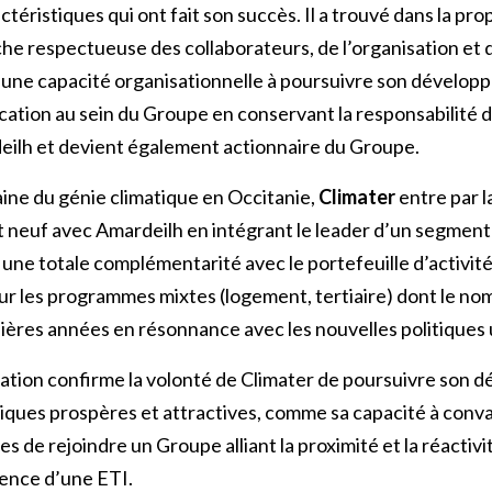
ctéristiques qui ont fait son succès. Il a trouvé dans la pr
e respectueuse des collaborateurs, de l’organisation et de
qu’une capacité organisationnelle à poursuivre son dévelo
ication au sein du Groupe en conservant la responsabilit
ilh et devient également actionnaire du Groupe.
ine du génie climatique en Occitanie,
Climater
entre par l
neuf avec Amardeilh en intégrant le leader d’un segment o
une totale complémentarité avec le portefeuille d’activit
sur les programmes mixtes (logement, tertiaire) dont le no
ères années en résonnance avec les nouvelles politiques 
ation confirme la volonté de Climater de poursuivre son
ques prospères et attractives, comme sa capacité à conva
de rejoindre un Groupe alliant la proximité et la réactivi
lience d’une ETI.