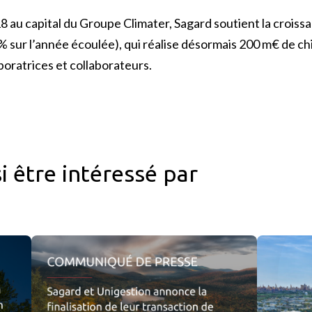
8 au capital du Groupe Climater, Sagard soutient la croiss
 sur l’année écoulée), qui réalise désormais 200 m€ de chi
oratrices et collaborateurs.
i être intéressé par
été financière IGM annoncent un investissement conjoint dans le 
Sagard et Unigestion annoncent la finalisation de leur trans
Sagard Real