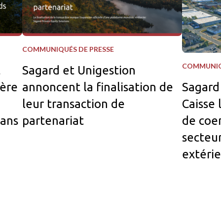
COMMUNIQUÉS DE PRESSE
COMMUNIQ
t
Sagard et Unigestion
Sagard 
ière
annoncent la finalisation de
Caisse 
leur transaction de
de coen
dans
partenariat
secteu
extérie