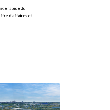
ance rapide du
ffre d’affaires et
Fonds Sagard IA
action de partenariat
 Estate et La Caisse lancent une stratégie de coentreprise dans le s