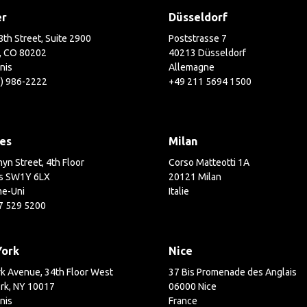
er
Düsseldorf
th Street, Suite 2900
Poststrasse 7
, CO 80202
40213 Düsseldorf
nis
Allemagne
3) 986-2222
+49 211 5694 1500
es
Milan
yn Street, 4th Floor
Corso Matteotti 1A
s SW1Y 6LX
20121 Milan
e-Uni
Italie
7 529 5200
York
Nice
k Avenue, 34th Floor West
37 Bis Promenade des Anglais
rk, NY 10017
06000 Nice
nis
France