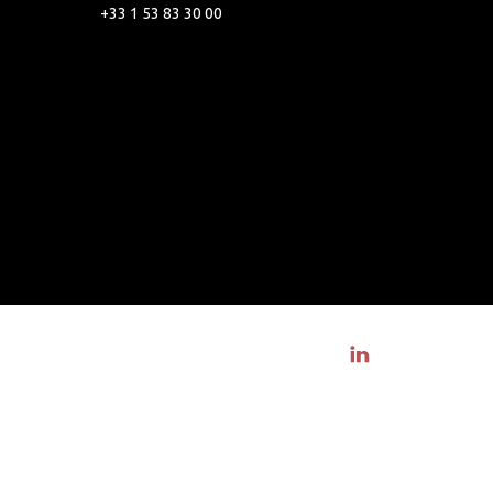
+33 1 53 83 30 00
Visit linkedin profile