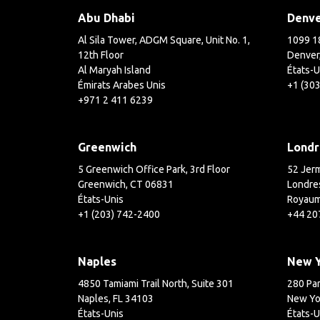
Abu Dhabi
Denv
Al Sila Tower, ADGM Square, Unit No. 1,
1099 18
12th Floor
Denver
Al Maryah Island
États-U
Émirats Arabes Unis
+1 (30
+971 2 411 6239
Greenwich
Londr
5 Greenwich Office Park, 3rd Floor
52 Jerm
Greenwich, CT 06831
Londre
États-Unis
Royaum
+1 (203) 742-2400
+44 20
Naples
New 
4850 Tamiami Trail North, Suite 301
280 Par
Naples, FL 34103
New Yo
États-Unis
États-U