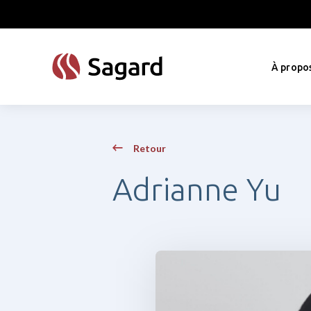
skip to main content
À propo
Retour
Adrianne Yu