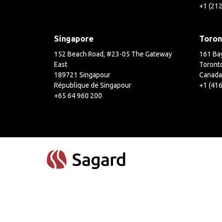
+1 (21
Singapore
Toron
152 Beach Road, #23-05 The Gateway
161 Bay
East
Toront
189721 Singapour
Canada
République de Singapour
+1 (41
+65 64 960 200