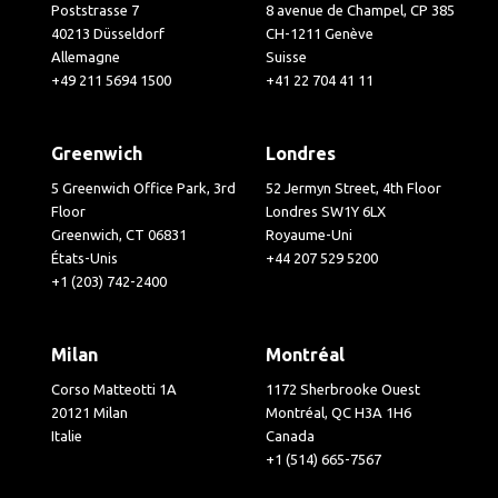
Poststrasse 7
8 avenue de Champel, CP 385
40213 Düsseldorf
CH-1211 Genève
Allemagne
Suisse
+49 211 5694 1500
+41 22 704 41 11
Greenwich
Londres
5 Greenwich Office Park, 3rd
52 Jermyn Street, 4th Floor
Floor
Londres SW1Y 6LX
Greenwich, CT 06831
Royaume-Uni
États-Unis
+44 207 529 5200
+1 (203) 742-2400
Milan
Montréal
Corso Matteotti 1A
1172 Sherbrooke Ouest
20121 Milan
Montréal, QC H3A 1H6
Italie
Canada
+1 (514) 665-7567