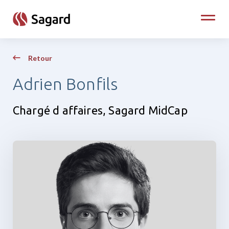
skip to main content
Toggle
Retour
Adrien Bonfils
Chargé d affaires, Sagard MidCap