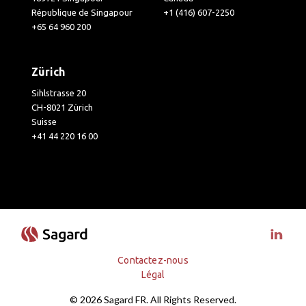
République de Singapour
+1 (416) 607-2250
+65 64 960 200
Zürich
Sihlstrasse 20
CH-8021 Zürich
Suisse
+41 44 220 16 00
Visit 
Contactez-nous
Légal
© 2026 Sagard FR. All Rights Reserved.