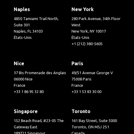
Naples
New York
4850 Tamiami Trail North,
280 Park Avenue, 34th Floor
Suite 301
West
Naples, FL 34103
New York, NY 10017
États-Unis
États-Unis
+1 (212) 380-5605
Nice
Paris
37 Bis Promenade des Anglais
49/51 Avenue George V
06000 Nice
75008 Paris
France
France
+33 1 86 95 32 80
+33 1 53 83 30 00
Singapore
Toronto
152 Beach Road, #23-05 The
161 Bay Street, Suite 5000
Gateway East
Toronto, ON M5J 2S1
189721 Singapour
Canada