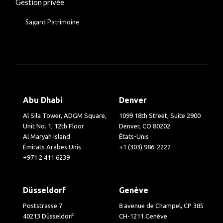
Gestion privée
Sagard Patrimoine
Abu Dhabi
Denver
Al Sila Tower, ADGM Square,
1099 18th Street, Suite 2900
Unit No. 1, 12th Floor
Denver, CO 80202
Al Maryah Island
États-Unis
Émirats Arabes Unis
+1 (303) 986-2222
+971 2 411 6239
Düsseldorf
Genève
Poststrasse 7
8 avenue de Champel, CP 385
40213 Düsseldorf
CH-1211 Genève