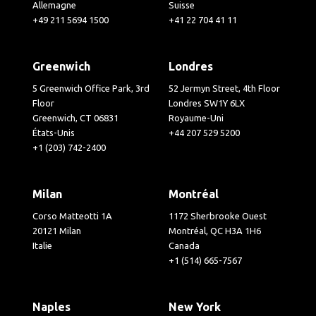
Allemagne
Suisse
+49 211 5694 1500
+41 22 704 41 11
Greenwich
Londres
5 Greenwich Office Park, 3rd
52 Jermyn Street, 4th Floor
Floor
Londres SW1Y 6LX
Greenwich, CT 06831
Royaume-Uni
États-Unis
+44 207 529 5200
+1 (203) 742-2400
Milan
Montréal
Corso Matteotti 1A
1172 Sherbrooke Ouest
20121 Milan
Montréal, QC H3A 1H6
Italie
Canada
+1 (514) 665-7567
Naples
New York