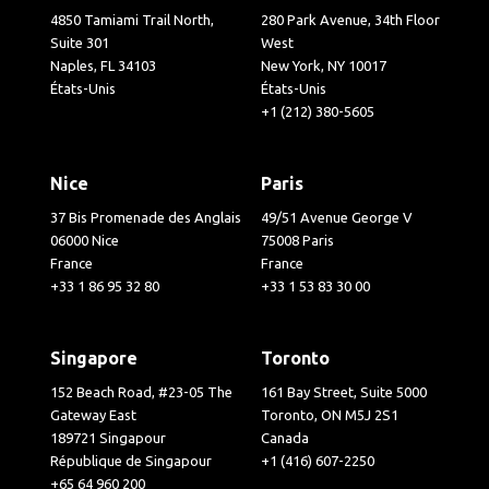
4850 Tamiami Trail North,
280 Park Avenue, 34th Floor
Suite 301
West
Naples, FL 34103
New York, NY 10017
États-Unis
États-Unis
+1 (212) 380-5605
Nice
Paris
37 Bis Promenade des Anglais
49/51 Avenue George V
06000 Nice
75008 Paris
France
France
+33 1 86 95 32 80
+33 1 53 83 30 00
Singapore
Toronto
152 Beach Road, #23-05 The
161 Bay Street, Suite 5000
Gateway East
Toronto, ON M5J 2S1
189721 Singapour
Canada
République de Singapour
+1 (416) 607-2250
+65 64 960 200