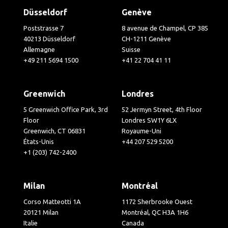
Düsseldorf
Genève
Poststrasse 7
8 avenue de Champel, CP 385
40213 Düsseldorf
CH-1211 Genève
Allemagne
Suisse
+49 211 5694 1500
+41 22 704 41 11
Greenwich
Londres
5 Greenwich Office Park, 3rd
52 Jermyn Street, 4th Floor
Floor
Londres SW1Y 6LX
Greenwich, CT 06831
Royaume-Uni
États-Unis
+44 207 529 5200
+1 (203) 742-2400
Milan
Montréal
Corso Matteotti 1A
1172 Sherbrooke Ouest
20121 Milan
Montréal, QC H3A 1H6
Italie
Canada