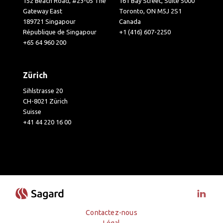
152 Beach Road, #23-05 The
161 Bay Street, Suite 5000
Gateway East
Toronto, ON M5J 2S1
189721 Singapour
Canada
République de Singapour
+1 (416) 607-2250
+65 64 960 200
Zürich
Sihlstrasse 20
CH-8021 Zürich
Suisse
+41 44 220 16 00
Visit 
Contactez-nous