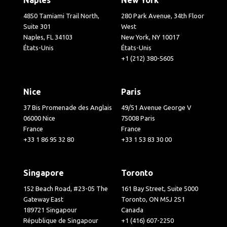
4850 Tamiami Trail North,
280 Park Avenue, 34th Floor
Suite 301
West
Naples, FL 34103
New York, NY 10017
États-Unis
États-Unis
+1 (212) 380-5605
Nice
Paris
37 Bis Promenade des Anglais
49/51 Avenue George V
06000 Nice
75008 Paris
France
France
+33 1 86 95 32 80
+33 1 53 83 30 00
Singapore
Toronto
152 Beach Road, #23-05 The
161 Bay Street, Suite 5000
Gateway East
Toronto, ON M5J 2S1
189721 Singapour
Canada
République de Singapour
+1 (416) 607-2250