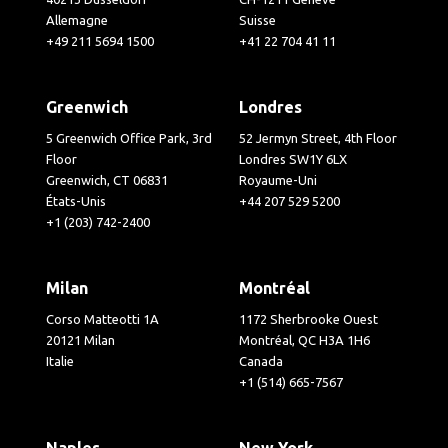
Allemagne
Suisse
+49 211 5694 1500
+41 22 704 41 11
Greenwich
Londres
5 Greenwich Office Park, 3rd
52 Jermyn Street, 4th Floor
Floor
Londres SW1Y 6LX
Greenwich, CT 06831
Royaume-Uni
États-Unis
+44 207 529 5200
+1 (203) 742-2400
Milan
Montréal
Corso Matteotti 1A
1172 Sherbrooke Ouest
20121 Milan
Montréal, QC H3A 1H6
Italie
Canada
+1 (514) 665-7567
Naples
New York