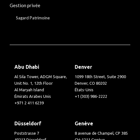
Gestion privée
Sagard Patrimoine
Abu Dhabi
Denver
Al Sila Tower, ADGM Square,
1099 18th Street, Suite 2900
Unit No. 1, 12th Floor
Denver, CO 80202
Al Maryah Island
États-Unis
Émirats Arabes Unis
+1 (303) 986-2222
+971 2 411 6239
Düsseldorf
Genève
Poststrasse 7
8 avenue de Champel, CP 385
40213 Düsseldorf
CH-1211 Genève