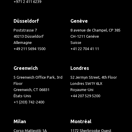
+971 2 411 6239
Düsseldorf
Genève
Poststrasse 7
8 avenue de Champel, CP 385
40213 Düsseldorf
CH-1211 Genève
Allemagne
Suisse
+49 211 5694 1500
+41 22 704 41 11
Greenwich
Londres
5 Greenwich Office Park, 3rd
52 Jermyn Street, 4th Floor
Floor
Londres SW1Y 6LX
Greenwich, CT 06831
Royaume-Uni
États-Unis
+44 207 529 5200
+1 (203) 742-2400
Milan
Montréal
Corso Matteotti 1A
1172 Sherbrooke Ouest