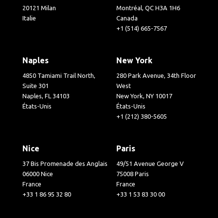
20121 Milan
Montréal, QC H3A 1H6
Italie
Canada
+1 (514) 665-7567
Naples
New York
4850 Tamiami Trail North,
280 Park Avenue, 34th Floor
Suite 301
West
Naples, FL 34103
New York, NY 10017
États-Unis
États-Unis
+1 (212) 380-5605
Nice
Paris
37 Bis Promenade des Anglais
49/51 Avenue George V
06000 Nice
75008 Paris
France
France
+33 1 86 95 32 80
+33 1 53 83 30 00