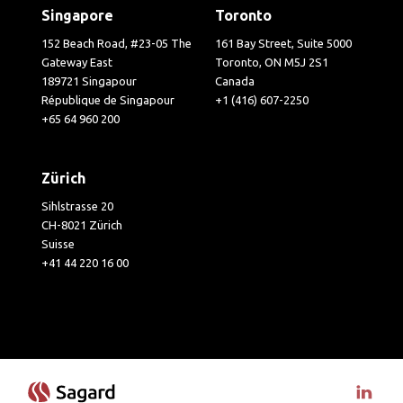
Singapore
Toronto
152 Beach Road, #23-05 The
161 Bay Street, Suite 5000
Gateway East
Toronto, ON M5J 2S1
189721 Singapour
Canada
République de Singapour
+1 (416) 607-2250
+65 64 960 200
Zürich
Sihlstrasse 20
CH-8021 Zürich
Suisse
+41 44 220 16 00
Visit 