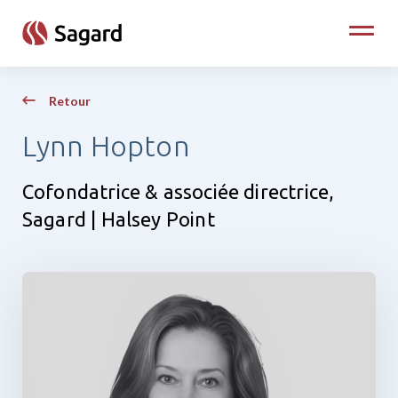
skip to main content
Toggle
Retour
Lynn Hopton
Cofondatrice & associée directrice,
Sagard | Halsey Point