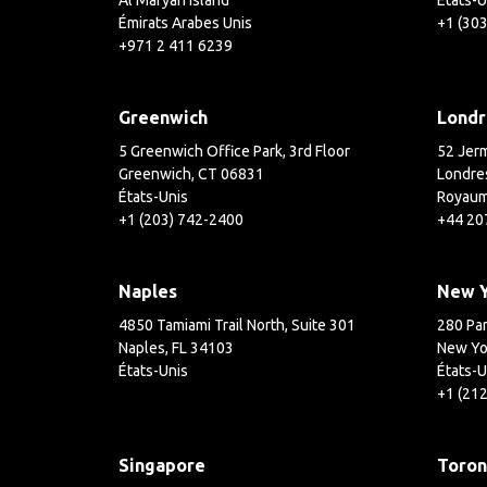
Al Maryah Island
États-U
Émirats Arabes Unis
+1 (30
+971 2 411 6239
Greenwich
Londr
5 Greenwich Office Park, 3rd Floor
52 Jerm
Greenwich, CT 06831
Londre
États-Unis
Royaum
+1 (203) 742-2400
+44 20
Naples
New 
4850 Tamiami Trail North, Suite 301
280 Par
Naples, FL 34103
New Yo
États-Unis
États-U
+1 (21
Singapore
Toron