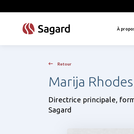
skip to main content
À propo
Retour
Marija Rhodes
Directrice principale, for
Sagard