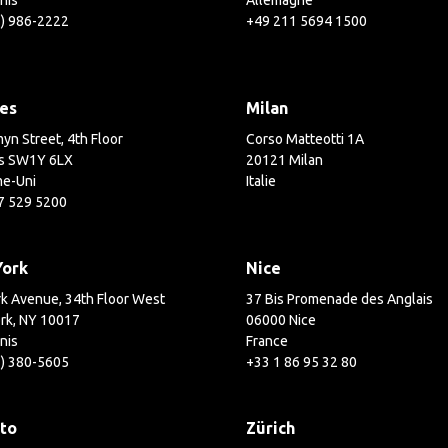
nis
Allemagne
3) 986-2222
+49 211 5694 1500
es
Milan
yn Street, 4th Floor
Corso Matteotti 1A
s SW1Y 6LX
20121 Milan
e-Uni
Italie
7 529 5200
York
Nice
k Avenue, 34th Floor West
37 Bis Promenade des Anglais
rk, NY 10017
06000 Nice
nis
France
2) 380-5605
+33 1 86 95 32 80
to
Zürich