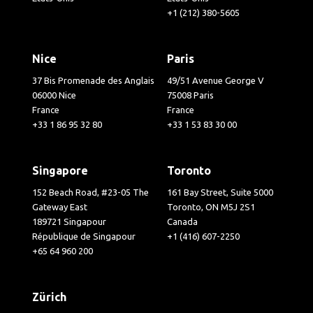
+1 (212) 380-5605
Nice
Paris
37 Bis Promenade des Anglais
49/51 Avenue George V
06000 Nice
75008 Paris
France
France
+33 1 86 95 32 80
+33 1 53 83 30 00
Singapore
Toronto
152 Beach Road, #23-05 The
161 Bay Street, Suite 5000
Gateway East
Toronto, ON M5J 2S1
189721 Singapour
Canada
République de Singapour
+1 (416) 607-2250
+65 64 960 200
Zürich