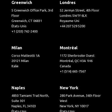
Greenwich
Londres
5 Greenwich Office Park, 3rd
52 Jermyn Street, 4th Floor
Floor
Londres SW1Y 6LX
Greenwich, CT 06831
Royaume-Uni
États-Unis
+44 207 529 5200
+1 (203) 742-2400
Milan
Montréal
Corso Matteotti 1A
1172 Sherbrooke Ouest
20121 Milan
Montréal, QC H3A 1H6
Italie
Canada
+1 (514) 665-7567
Naples
New York
4850 Tamiami Trail North,
280 Park Avenue, 34th Floor
Suite 301
West
Naples, FL 34103
New York, NY 10017
États-Unis
États-Unis