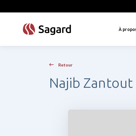
skip to main content
À propo
Retour
Najib Zantout