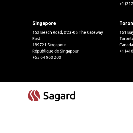
+1 (21
Singapore
Toron
152 Beach Road, #23-05 The Gateway
161 Bay
East
Toront
189721 Singapour
Canada
République de Singapour
+1 (41
+65 64 960 200