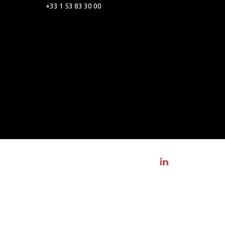
+33 1 53 83 30 00
Visit linkedin profile