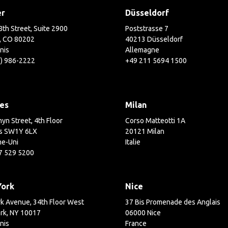
er
Düsseldorf
th Street, Suite 2900
Poststrasse 7
, CO 80202
40213 Düsseldorf
nis
Allemagne
3) 986-2222
+49 211 5694 1500
es
Milan
yn Street, 4th Floor
Corso Matteotti 1A
s SW1Y 6LX
20121 Milan
e-Uni
Italie
7 529 5200
York
Nice
k Avenue, 34th Floor West
37 Bis Promenade des Anglais
rk, NY 10017
06000 Nice
nis
France