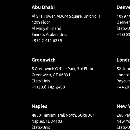
Abu Dhabi
Denv
Al Sila Tower, ADGM Square, Unit No. 1,
1099 18
12th Floor
Denver
Al Maryah Island
États-U
Émirats Arabes Unis
+1 (30
+971 2 411 6239
Greenwich
Londr
5 Greenwich Office Park, 3rd Floor
52 Jerm
Greenwich, CT 06831
Londre
États-Unis
Royaum
+1 (203) 742-2400
+44 20
Naples
New 
4850 Tamiami Trail North, Suite 301
280 Par
Naples, FL 34103
New Yo
États-Unis
États-U