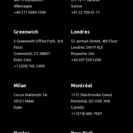
Allemagne
Suisse
+49 211 5694 1500
+41 22 704 41 11
Greenwich
Londres
5 Greenwich Office Park, 3rd
52 Jermyn Street, 4th Floor
Floor
Londres SW1Y 6LX
Greenwich, CT 06831
Royaume-Uni
États-Unis
+44 207 529 5200
+1 (203) 742-2400
Milan
Montréal
Corso Matteotti 1A
1172 Sherbrooke Ouest
20121 Milan
Montréal, QC H3A 1H6
Italie
Canada
+1 (514) 665-7567
Naples
New York