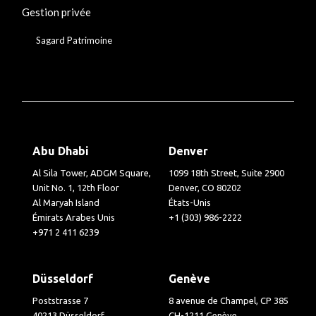
Gestion privée
Sagard Patrimoine
Abu Dhabi
Denver
Al Sila Tower, ADGM Square,
1099 18th Street, Suite 2900
Unit No. 1, 12th Floor
Denver, CO 80202
Al Maryah Island
États-Unis
Émirats Arabes Unis
+1 (303) 986-2222
+971 2 411 6239
Düsseldorf
Genève
Poststrasse 7
8 avenue de Champel, CP 385
40213 Düsseldorf
CH-1211 Genève