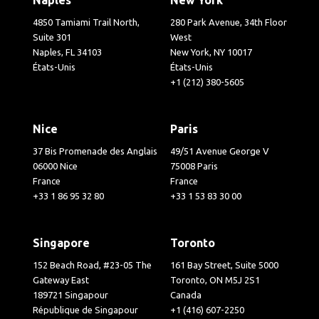
4850 Tamiami Trail North,
280 Park Avenue, 34th Floor
Suite 301
West
Naples, FL 34103
New York, NY 10017
États-Unis
États-Unis
+1 (212) 380-5605
Nice
Paris
37 Bis Promenade des Anglais
49/51 Avenue George V
06000 Nice
75008 Paris
France
France
+33 1 86 95 32 80
+33 1 53 83 30 00
Singapore
Toronto
152 Beach Road, #23-05 The
161 Bay Street, Suite 5000
Gateway East
Toronto, ON M5J 2S1
189721 Singapour
Canada
République de Singapour
+1 (416) 607-2250