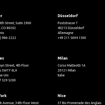
er
Düsseldorf
th Street, Suite 2900
Poststrasse 7
, CO 80202
40213 Düsseldorf
nis
Allemagne
3) 986-2222
+49 211 5694 1500
es
Milan
yn Street, 4th Floor
Corso Matteotti 1A
s SW1Y 6LX
20121 Milan
e-Uni
Italie
7 529 5200
York
Nice
k Avenue, 34th Floor West
37 Bis Promenade des Anglais