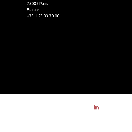
75008 Paris
France
+33 1 53 83 30 00
Visit linkedin profile