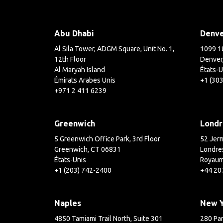
Abu Dhabi
Denv
Al Sila Tower, ADGM Square, Unit No. 1,
1099 18
12th Floor
Denver
Al Maryah Island
États-U
Émirats Arabes Unis
+1 (30
+971 2 411 6239
Greenwich
Londr
5 Greenwich Office Park, 3rd Floor
52 Jerm
Greenwich, CT 06831
Londre
États-Unis
Royaum
+1 (203) 742-2400
+44 20
Naples
New 
4850 Tamiami Trail North, Suite 301
280 Par