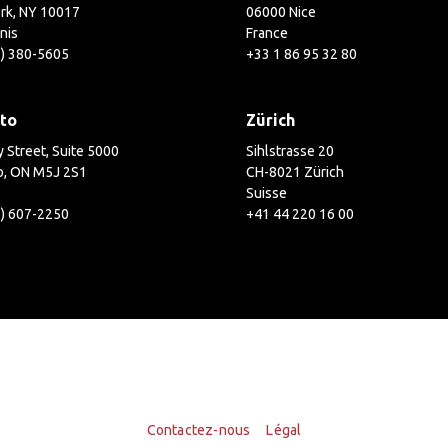
rk, NY 10017
06000 Nice
nis
France
2) 380-5605
+33 1 86 95 32 80
to
Zürich
 Street, Suite 5000
Sihlstrasse 20
o, ON M5J 2S1
CH-8021 Zürich
Suisse
6) 607-2250
+41 44 220 16 00
Contactez-nous
Légal