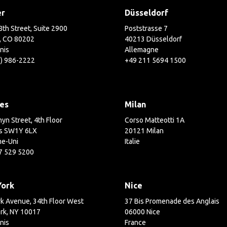
er
Düsseldorf
th Street, Suite 2900
Poststrasse 7
, CO 80202
40213 Düsseldorf
nis
Allemagne
3) 986-2222
+49 211 5694 1500
es
Milan
yn Street, 4th Floor
Corso Matteotti 1A
s SW1Y 6LX
20121 Milan
e-Uni
Italie
7 529 5200
York
Nice
k Avenue, 34th Floor West
37 Bis Promenade des Anglais
rk, NY 10017
06000 Nice
nis
France