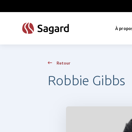
skip to main content
À propo
Retour
Robbie Gibbs