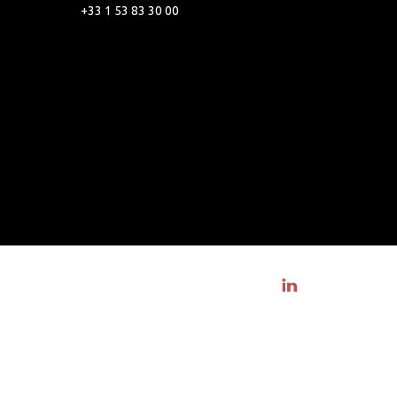
+33 1 53 83 30 00
Visit linkedin profile