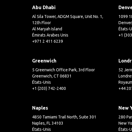
Abu Dhabi
Denv
Al Sila Tower, ADGM Square, Unit No. 1,
1099 18
12th Floor
Denver
Al Maryah Island
États-U
Émirats Arabes Unis
+1 (30
+971 2 411 6239
Greenwich
Londr
5 Greenwich Office Park, 3rd Floor
52 Jerm
Greenwich, CT 06831
Londre
États-Unis
Royaum
+1 (203) 742-2400
+44 20
Naples
New 
4850 Tamiami Trail North, Suite 301
280 Par
Naples, FL 34103
New Yo
États-Unis
États-U