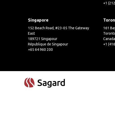
+1 (21
Singapore
Toron
152 Beach Road, #23-05 The Gateway
161 Bay
East
Toront
189721 Singapour
Canada
République de Singapour
+1 (41
+65 64 960 200