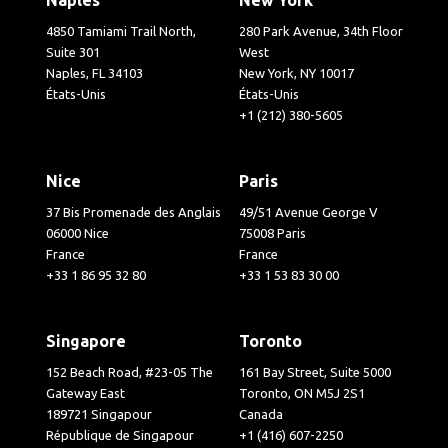
4850 Tamiami Trail North,
280 Park Avenue, 34th Floor
Suite 301
West
Naples, FL 34103
New York, NY 10017
États-Unis
États-Unis
+1 (212) 380-5605
Nice
Paris
37 Bis Promenade des Anglais
49/51 Avenue George V
06000 Nice
75008 Paris
France
France
+33 1 86 95 32 80
+33 1 53 83 30 00
Singapore
Toronto
152 Beach Road, #23-05 The
161 Bay Street, Suite 5000
Gateway East
Toronto, ON M5J 2S1
189721 Singapour
Canada
République de Singapour
+1 (416) 607-2250