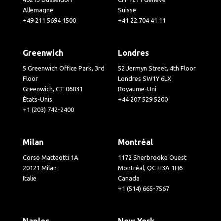
Allemagne
Suisse
+49 211 5694 1500
+41 22 704 41 11
Greenwich
Londres
5 Greenwich Office Park, 3rd
52 Jermyn Street, 4th Floor
Floor
Londres SW1Y 6LX
Greenwich, CT 06831
Royaume-Uni
États-Unis
+44 207 529 5200
+1 (203) 742-2400
Milan
Montréal
Corso Matteotti 1A
1172 Sherbrooke Ouest
20121 Milan
Montréal, QC H3A 1H6
Italie
Canada
+1 (514) 665-7567
Naples
New York