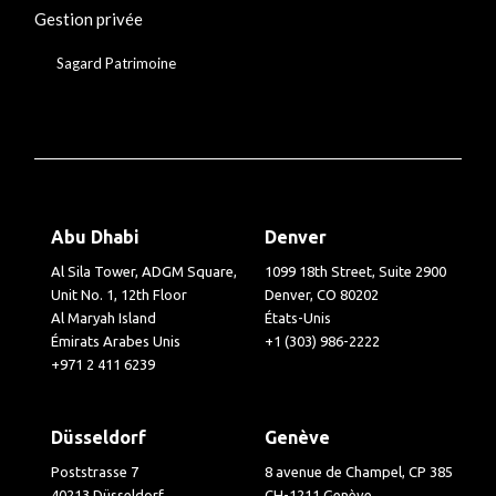
Gestion privée
Sagard Patrimoine
Abu Dhabi
Denver
Al Sila Tower, ADGM Square,
1099 18th Street, Suite 2900
Unit No. 1, 12th Floor
Denver, CO 80202
Al Maryah Island
États-Unis
Émirats Arabes Unis
+1 (303) 986-2222
+971 2 411 6239
Düsseldorf
Genève
Poststrasse 7
8 avenue de Champel, CP 385
40213 Düsseldorf
CH-1211 Genève