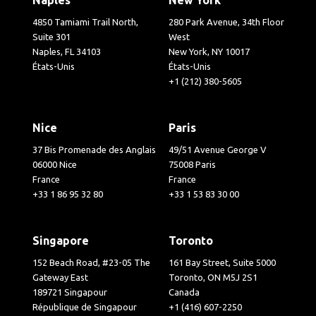
4850 Tamiami Trail North,
280 Park Avenue, 34th Floor
Suite 301
West
Naples, FL 34103
New York, NY 10017
États-Unis
États-Unis
+1 (212) 380-5605
Nice
Paris
37 Bis Promenade des Anglais
49/51 Avenue George V
06000 Nice
75008 Paris
France
France
+33 1 86 95 32 80
+33 1 53 83 30 00
Singapore
Toronto
152 Beach Road, #23-05 The
161 Bay Street, Suite 5000
Gateway East
Toronto, ON M5J 2S1
189721 Singapour
Canada
République de Singapour
+1 (416) 607-2250