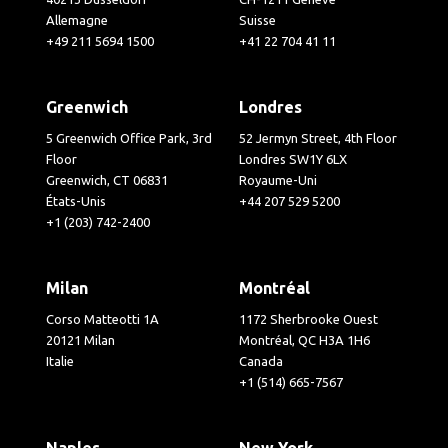
Allemagne
Suisse
+49 211 5694 1500
+41 22 704 41 11
Greenwich
Londres
5 Greenwich Office Park, 3rd
52 Jermyn Street, 4th Floor
Floor
Londres SW1Y 6LX
Greenwich, CT 06831
Royaume-Uni
États-Unis
+44 207 529 5200
+1 (203) 742-2400
Milan
Montréal
Corso Matteotti 1A
1172 Sherbrooke Ouest
20121 Milan
Montréal, QC H3A 1H6
Italie
Canada
+1 (514) 665-7567
Naples
New York