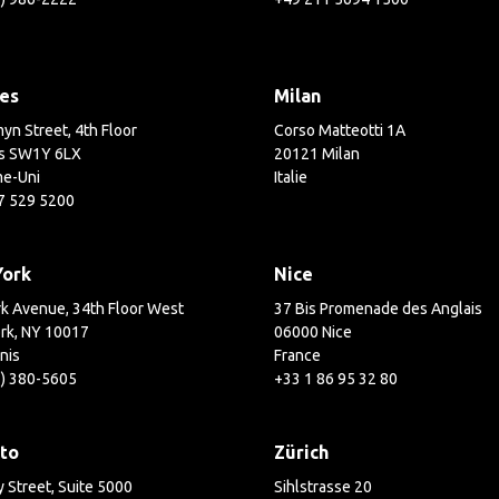
es
Milan
yn Street, 4th Floor
Corso Matteotti 1A
s SW1Y 6LX
20121 Milan
e-Uni
Italie
7 529 5200
York
Nice
k Avenue, 34th Floor West
37 Bis Promenade des Anglais
rk, NY 10017
06000 Nice
nis
France
2) 380-5605
+33 1 86 95 32 80
to
Zürich
 Street, Suite 5000
Sihlstrasse 20