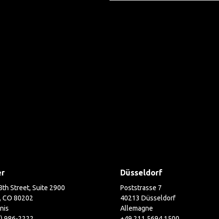
er
Düsseldorf
th Street, Suite 2900
Poststrasse 7
, CO 80202
40213 Düsseldorf
nis
Allemagne
3) 986-2222
+49 211 5694 1500