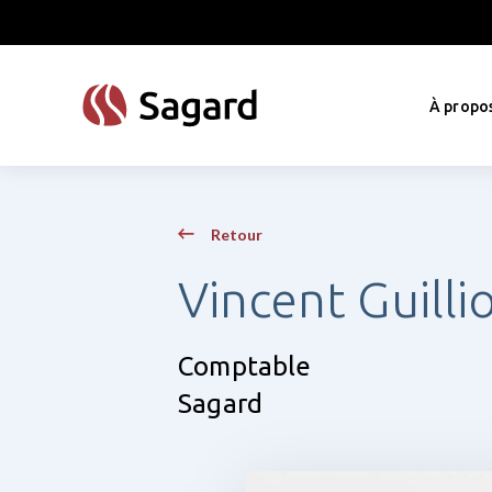
skip to main content
À propo
Retour
Vincent Guilli
Comptable
Sagard