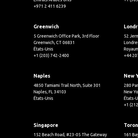
+971 2 411 6239
Greenwich
Londr
5 Greenwich Office Park, 3rd Floor
52 Jerm
Greenwich, CT 06831
Londre
États-Unis
Royaum
+1 (203) 742-2400
+44 20
Naples
New 
4850 Tamiami Trail North, Suite 301
280 Par
Naples, FL 34103
New Yo
États-Unis
États-U
+1 (21
Singapore
Toron
152 Beach Road, #23-05 The Gateway
161 Bay