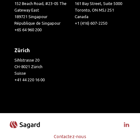
152 Beach Road, #23-05 The
161 Bay Street, Suite 5000
Gateway East
Toronto, ON M5J 2S1
189721 Singapour
Canada
République de Singapour
+1 (416) 607-2250
+65 64 960 200
Zürich
Sihlstrasse 20
CH-8021 Zürich
Suisse
+41 44 220 16 00
Visit 
Contactez-nous