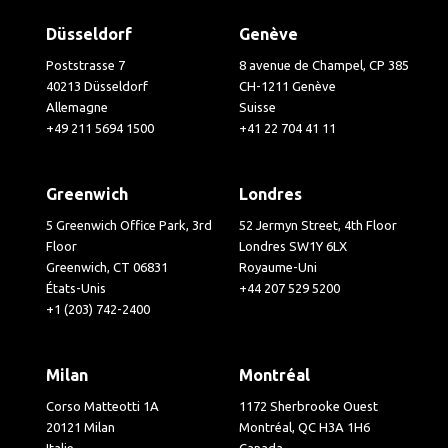
Düsseldorf
Genève
Poststrasse 7
8 avenue de Champel, CP 385
40213 Düsseldorf
CH-1211 Genève
Allemagne
Suisse
+49 211 5694 1500
+41 22 704 41 11
Greenwich
Londres
5 Greenwich Office Park, 3rd
52 Jermyn Street, 4th Floor
Floor
Londres SW1Y 6LX
Greenwich, CT 06831
Royaume-Uni
États-Unis
+44 207 529 5200
+1 (203) 742-2400
Milan
Montréal
Corso Matteotti 1A
1172 Sherbrooke Ouest
20121 Milan
Montréal, QC H3A 1H6
Italie
Canada