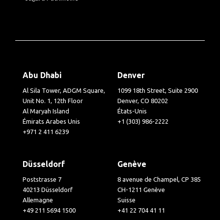
Abu Dhabi
Denver
Al Sila Tower, ADGM Square,
1099 18th Street, Suite 2900
Unit No. 1, 12th Floor
Denver, CO 80202
Al Maryah Island
États-Unis
Émirats Arabes Unis
+1 (303) 986-2222
+971 2 411 6239
Düsseldorf
Genève
Poststrasse 7
8 avenue de Champel, CP 385
40213 Düsseldorf
CH-1211 Genève
Allemagne
Suisse
+49 211 5694 1500
+41 22 704 41 11