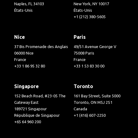
Naples, FL 34103
New York, NY 10017
États-Unis
États-Unis
+1 (212) 380-5605
Nice
Paris
37 Bis Promenade des Anglais
49/51 Avenue George V
06000 Nice
75008 Paris
France
France
+33 1 86 95 32 80
+33 1 53 83 30 00
Singapore
Toronto
152 Beach Road, #23-05 The
161 Bay Street, Suite 5000
Gateway East
Toronto, ON M5J 2S1
189721 Singapour
Canada
République de Singapour
+1 (416) 607-2250
+65 64 960 200