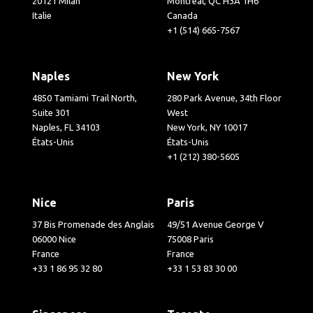
20121 Milan
Montréal, QC H3A 1H6
Italie
Canada
+1 (514) 665-7567
Naples
New York
4850 Tamiami Trail North,
280 Park Avenue, 34th Floor
Suite 301
West
Naples, FL 34103
New York, NY 10017
États-Unis
États-Unis
+1 (212) 380-5605
Nice
Paris
37 Bis Promenade des Anglais
49/51 Avenue George V
06000 Nice
75008 Paris
France
France
+33 1 86 95 32 80
+33 1 53 83 30 00