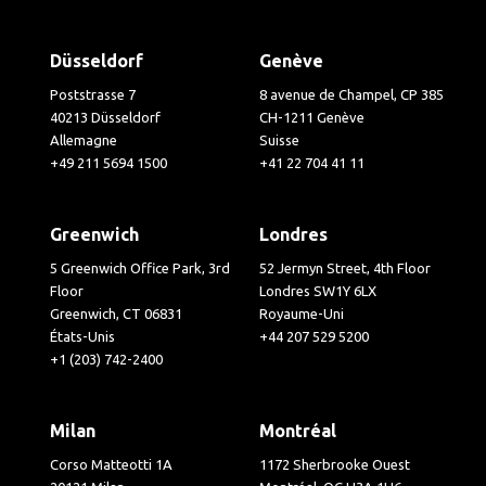
Düsseldorf
Genève
Poststrasse 7
8 avenue de Champel, CP 385
40213 Düsseldorf
CH-1211 Genève
Allemagne
Suisse
+49 211 5694 1500
+41 22 704 41 11
Greenwich
Londres
5 Greenwich Office Park, 3rd
52 Jermyn Street, 4th Floor
Floor
Londres SW1Y 6LX
Greenwich, CT 06831
Royaume-Uni
États-Unis
+44 207 529 5200
+1 (203) 742-2400
Milan
Montréal
Corso Matteotti 1A
1172 Sherbrooke Ouest