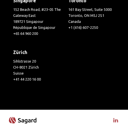
Singapore
Toronto
152 Beach Road, #23-05 The
161 Bay Street, Suite 5000
Gateway East
Toronto, ON M5J 2S1
189721 Singapour
Canada
République de Singapour
+1 (416) 607-2250
+65 64 960 200
Zürich
Sihlstrasse 20
CH-8021 Zürich
Suisse
+41 44 220 16 00
Visit 