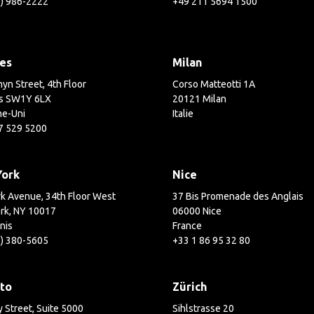
3) 986-2222
+49 211 5694 1500
es
Milan
yn Street, 4th Floor
Corso Matteotti 1A
s SW1Y 6LX
20121 Milan
e-Uni
Italie
7 529 5200
York
Nice
k Avenue, 34th Floor West
37 Bis Promenade des Anglais
rk, NY 10017
06000 Nice
nis
France
2) 380-5605
+33 1 86 95 32 80
to
Zürich
 Street, Suite 5000
Sihlstrasse 20