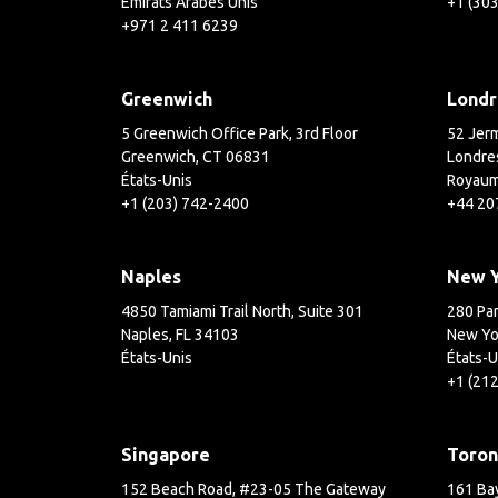
Émirats Arabes Unis
+1 (30
+971 2 411 6239
Greenwich
Londr
5 Greenwich Office Park, 3rd Floor
52 Jerm
Greenwich, CT 06831
Londre
États-Unis
Royaum
+1 (203) 742-2400
+44 20
Naples
New 
4850 Tamiami Trail North, Suite 301
280 Par
Naples, FL 34103
New Yo
États-Unis
États-U
+1 (21
Singapore
Toron
152 Beach Road, #23-05 The Gateway
161 Bay