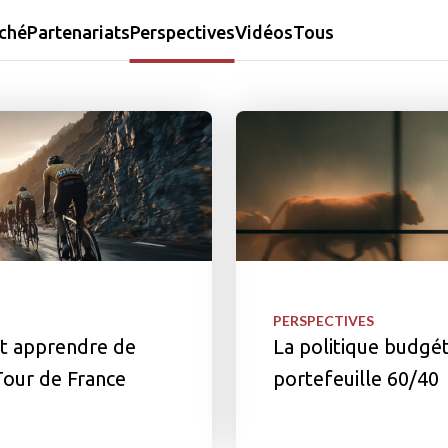
ché
Partenariats
Perspectives
Vidéos
Tous
PERSPECTIVES
nt apprendre de
La politique budgéta
our de France
portefeuille 60/40