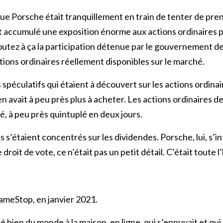
ue Porsche était tranquillement en train de tenter de pren
 accumulé une exposition énorme aux actions ordinaires pa
outez à ça la participation détenue par le gouvernement de 
ctions ordinaires réellement disponibles sur le marché.
 spéculatifs qui étaient à découvert sur les actions ordinai
y en avait à peu près plus à acheter. Les actions ordinaires
é, à peu près quintuplé en deux jours.
s s’étaient concentrés sur les dividendes. Porsche, lui, s’i
droit de vote, ce n’était pas un petit détail. C’était toute l’
GameStop, en janvier 2021.
é bien du monde à la maison, en ligne, qui s’ennuyait et qui