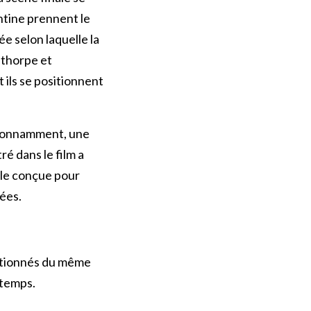
ntine prennent le
e selon laquelle la
nthorpe et
 ils se positionnent
 étonnamment, une
é dans le film a
ègle conçue pour
ées.
sitionnés du même
 temps.