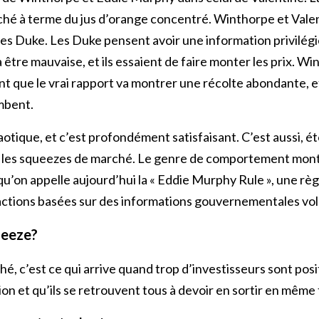
ché à terme du jus d’orange concentré. Winthorpe et Vale
res Duke. Les Duke pensent avoir une information privilégié
 être mauvaise, et ils essaient de faire monter les prix. Wi
nt que le vrai rapport va montrer une récolte abondante, et
ombent.
haotique, et c’est profondément satisfaisant. C’est aussi,
r les squeezes de marché. Le genre de comportement montr
e qu’on appelle aujourd’hui la « Eddie Murphy Rule », une r
ctions basées sur des informations gouvernementales vol
ueeze?
é, c’est ce qui arrive quand trop d’investisseurs sont po
on et qu’ils se retrouvent tous à devoir en sortir en même