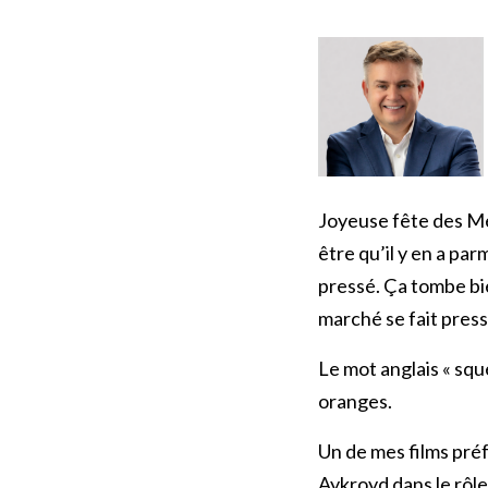
Joyeuse fête des Mè
être qu’il y en a pa
pressé. Ça tombe bie
marché se fait press
Le mot anglais « sq
oranges.
Un de mes films préf
Aykroyd dans le rôl