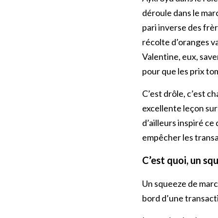
déroule dans le mar
pari inverse des frè
récolte d’oranges va
Valentine, eux, save
pour que les prix t
C’est drôle, c’est c
excellente leçon su
d’ailleurs inspiré c
empêcher les transa
C’est quoi, un sq
Un squeeze de march
bord d’une transacti