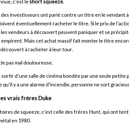
nnue, c’est le
short squeeze
.
des investisseurs ont parié contre un titre en le vendant 
 doivent éventuellement racheter le titre. Si le prix de l’a
les vendeurs à découvert peuvent paniquer et se précipit
 empirent. Mais cet achat massif fait monter le titre encore
découvert à racheter à leur tour.
le pas mal douloureuse.
sortir d’une salle de cinéma bondée par une seule petite 
e qu’il y a une alarme d’incendie, personne ne sort gracie
les vrais frères Duke
oires de squeeze, c’est celle des frères Hunt, qui ont tent
métal en 1980.