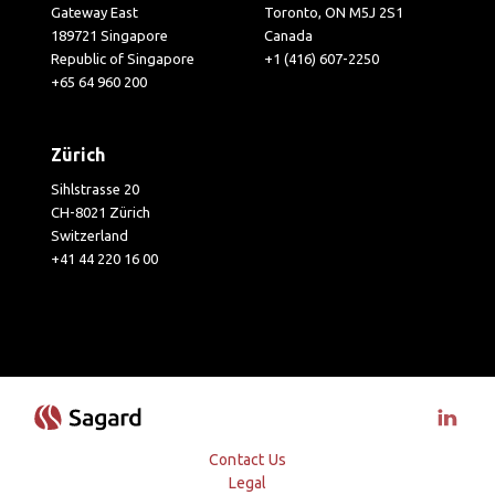
Gateway East
Toronto, ON M5J 2S1
189721 Singapore
Canada
Republic of Singapore
+1 (416) 607-2250
+65 64 960 200
Zürich
Sihlstrasse 20
CH-8021 Zürich
Switzerland
+41 44 220 16 00
Visit 
Contact Us
Legal