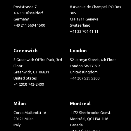
Poststrasse 7
8 Avenue de Champel, PO Box
40213 Düsseldorf
385
Germany
CH-1211 Geneva
+49 211 5694 1500
Switzerland
+41 22 704 41 11
Greenwich
London
5 Greenwich Office Park, 3rd
52 Jermyn Street, 4th Floor
Floor
London SW1Y 6LX
Greenwich, CT 06831
United Kingdom
United States
+44 207 529 5200
+1 (203) 742-2400
Milan
Montreal
Corso Matteotti 1A
1172 Sherbrooke Ouest
20121 Milan
Montréal, QC H3A 1H6
Italy
Canada
+1 (514) 665-7567